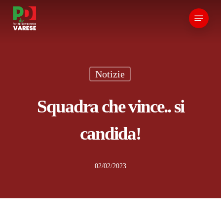
Skip
Menu
to
main
content
Notizie
Squadra che vince.. si
candida!
02/02/2023