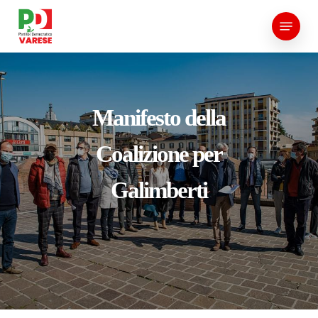
Skip
Menu
to
main
content
Manifesto della
Coalizione per
Galimberti