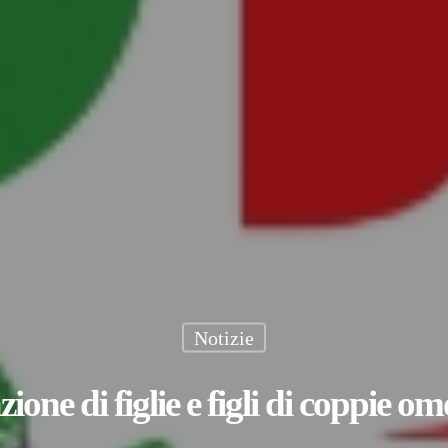
Notizie
zione di figlie e figli di coppie om