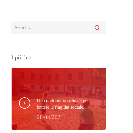
I più letti
Un condominio solidale per
battere la fragilità sociale.
28/04/2021