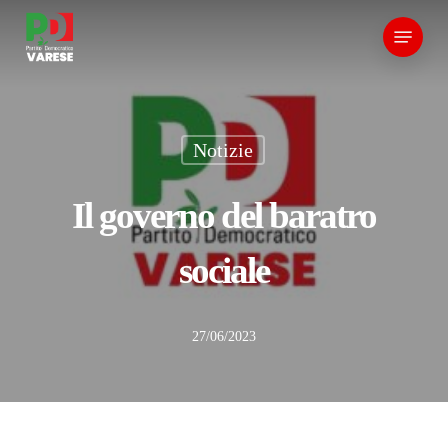
Skip
Menu
to
main
content
Notizie
Il governo del baratro
sociale
27/06/2023