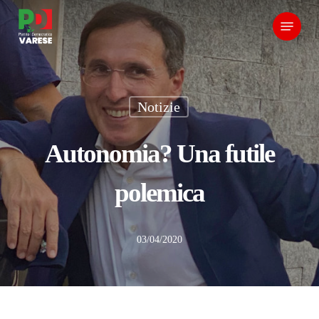
Skip
Menu
to
main
content
Notizie
Autonomia? Una futile
polemica
03/04/2020